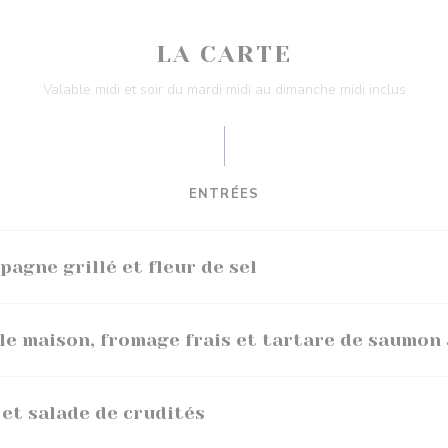
LA CARTE
Valable midi et soir du mardi midi au dimanche midi inclus
ENTRÉES
pagne grillé et fleur de sel
le maison, fromage frais et tartare de saumon
et salade de crudités