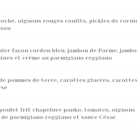
ioché, oignons rouges confits, pickles de corni
ison
mier façon cordon bleu, jambon de Parme, jambo
uines et crème au parmigiano reggiano
de pommes de terre, carottes glacées, carotte
rsé
 poulet frit chapelure panko, tomates, oignons
 de parmigiano reggiano et sauce César