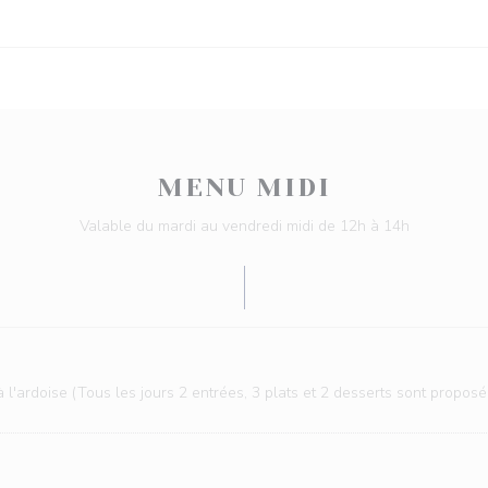
MENU MIDI
Valable du mardi au vendredi midi de 12h à 14h
 l'ardoise (Tous les jours 2 entrées, 3 plats et 2 desserts sont proposé