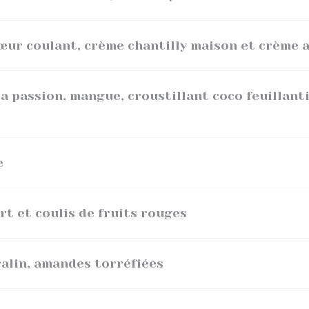
œur coulant, crème chantilly maison et crème 
a passion, mangue, croustillant coco feuillant
e
rt et coulis de fruits rouges
ralin, amandes torréfiées