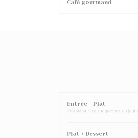
Café gourmand
Entrée + Plat
Valable sur les suggestions du jour à
Plat + Dessert