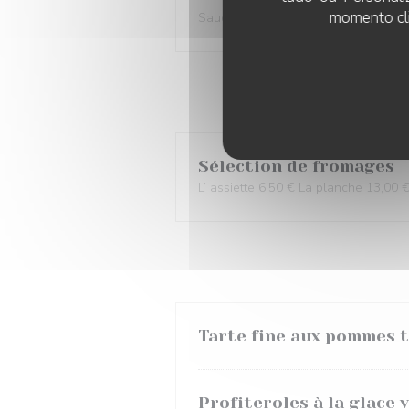
momento cli
Sauce béarnaise, sauce au poivre, s
Sélection de fromages
L’ assiette 6,50 € La planche 13,00 
Tarte fine aux pommes ti
Profiteroles à la glace 