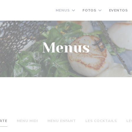
MENUS
FOTOS
EVENTOS
Menus
RTE
MENU MIDI
MENU ENFANT
LES COCKTAILS
LE