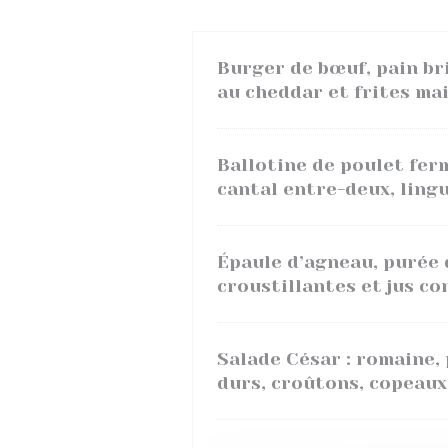
Burger de bœuf, pain br
au cheddar et frites ma
Ballotine de poulet fer
cantal entre-deux, ling
Épaule d’agneau, purée 
croustillantes et jus co
Salade César : romaine,
durs, croûtons, copeaux