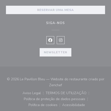
RESERVAR UMA MESA
SIGA-NOS
Facebook ((abre numa nova janela))
Instagram ((abre numa nova ja
NEWSLETTER
© 2026 Le Pavillon Bleu — Website do restaurante criado por
((abre numa nova janela))
Zenchef
Aviso Legal
TERMOS DE UTILIZAÇÃO
((abre numa nova janela))
((abre numa nova janela))
Política de proteção de dados pessoais
((abre numa nova janela))
Política de cookies
Acessibilidade
((abre numa nova janela))
((abre numa nova janela