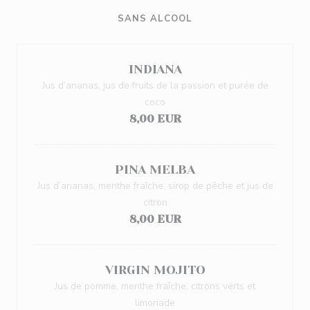
SANS ALCOOL
INDIANA
Jus d’ananas, jus de fruits de la passion et purée de
coco
8,00 EUR
PINA MELBA
Jus d’ananas, menthe fraîche, sirop de pêche et jus de
citron
8,00 EUR
VIRGIN MOJITO
Jus de pomme, menthe fraîche, citrons verts et
limonade