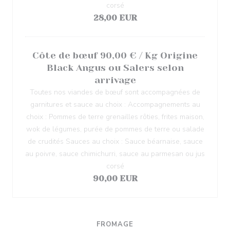
corsé
28,00 EUR
Côte de bœuf 90,00 € / Kg Origine
Black Angus ou Salers selon
arrivage
Toutes nos viandes de bœuf sont accompagnées de
garnitures et sauce au choix : Accompagnements au
choix : Pommes de terre grenailles rôties, frites maison,
wok de légumes, purée de pommes de terre ou salade
de crudités Sauces au choix : Sauce béarnaise, sauce
au poivre, sauce chimichurri, sauce au parmesan ou jus
corsé
90,00 EUR
FROMAGE