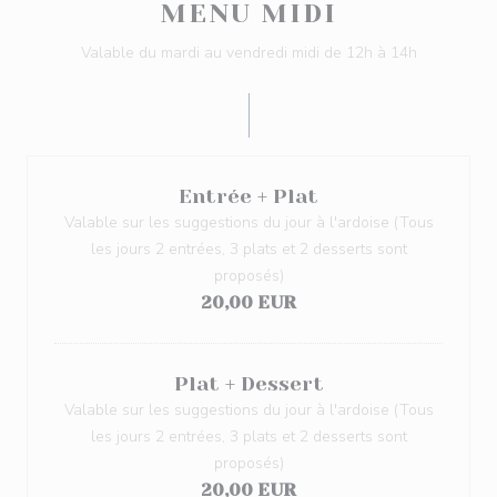
MENU MIDI
Valable du mardi au vendredi midi de 12h à 14h
Entrée + Plat
Valable sur les suggestions du jour à l'ardoise (Tous
les jours 2 entrées, 3 plats et 2 desserts sont
proposés)
20,00 EUR
Plat + Dessert
Valable sur les suggestions du jour à l'ardoise (Tous
les jours 2 entrées, 3 plats et 2 desserts sont
proposés)
20,00 EUR