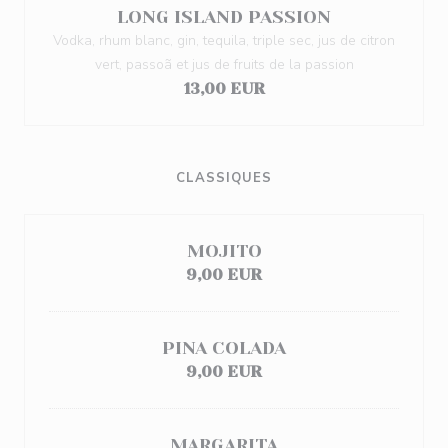
LONG ISLAND PASSION
Vodka, rhum blanc, gin, tequila, triple sec, jus de citron
vert, passoã et jus de fruits de la passion
13,00 EUR
CLASSIQUES
MOJITO
9,00 EUR
PINA COLADA
9,00 EUR
MARGARITA