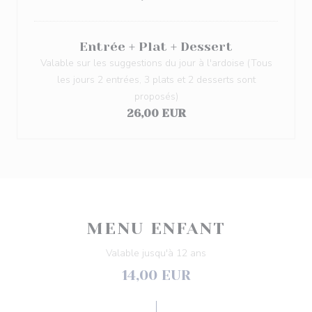
Entrée + Plat + Dessert
Valable sur les suggestions du jour à l'ardoise (Tous
les jours 2 entrées, 3 plats et 2 desserts sont
proposés)
26,00 EUR
MENU ENFANT
Valable jusqu'à 12 ans
14,00 EUR