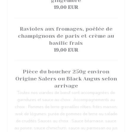
gingembre
19,00 EUR
Ravioles aux fromages, poêlée de
champignons de paris et crème au
basilic frais
19,00 EUR
Pièce du boucher 250g environ
Origine Salers ou Black Angus selon
arrivage
Toutes nos viandes de bœuf sont accompagnées de
garnitures et sauce au choix : Accompagnements au
choix : Pommes de terre grenailles rôties, frites maison,
wok de légumes, purée de pommes de terre ou salade
de crudités Sauces au choix : Sauce béarnaise, sauce
au poivre, sauce chimichurri, sauce au parmesan ou jus