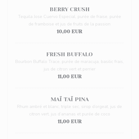
BERRY CRUSH
Tequila Jose Cuervo Especial, purée de fraise, purée
de framboise et jus de fruits de la passion
10,00 EUR
FRESH BUFFALO
Bourbon Buffalo Trace, purée de maracuja, basilic frais,
jus de citron vert et perrier
11,00 EUR
MAÏ TAÏ PINA
Rhum ambré et blanc, triple sec, sirop d’orgeat, jus de
citron vert, jus d’ananas et purée de coco
11,00 EUR