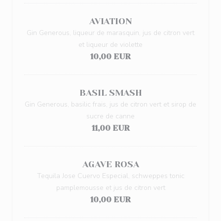
AVIATION
Gin Generous, liqueur de marasquin, jus de citron vert
et liqueur de violette
10,00 EUR
BASIL SMASH
Gin Generous, basilic frais, jus de citron vert et sirop de
sucre de canne
11,00 EUR
AGAVE ROSA
Tequila Jose Cuervo Especial, schweppes tonic
pamplemousse et jus de citron vert
10,00 EUR