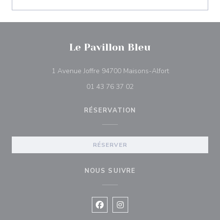
Le Pavillon Bleu
((ouvre une nouv
1 Avenue Joffre 94700 Maisons-Alfort
01 43 76 37 02
RÉSERVATION
RÉSERVER
NOUS SUIVRE
Facebook ((ouvre une nouvelle fenê
Instagram ((ouvre une nouvell