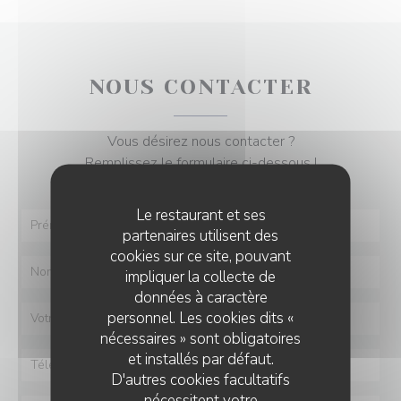
NOUS CONTACTER
Vous désirez nous contacter ?
Remplissez le formulaire ci-dessous !
Le restaurant et ses
partenaires utilisent des
cookies sur ce site, pouvant
impliquer la collecte de
données à caractère
personnel. Les cookies dits «
nécessaires » sont obligatoires
et installés par défaut.
D'autres cookies facultatifs
nécessitent votre