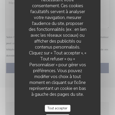
consentement. Ces cookies
facultatifs servent à analyser
votre navigation, mesurer
l'audience du site, proposer
des fonctionnalités (ex : en lien
avec les réseaux sociaux) ou
Selon l'article L.223-2 du code de la consommation, il est rappelé que le consommateur
afficher des publicités ou
peut user de son droit à s'inscrire sur la liste d'opposition au démarchage
LE PAVILLON BLEU
contenus personnalisés.
téléphonique Bloctel :
bloctel.gouv.fr
. Pour plus d'informations sur le traitement de vos
Cliquez sur « Tout accepter », «
données, consultez notre
politique de confidentialité
.
Tout refuser » ou «
Personnaliser » pour gérer vos
préférences. Vous pouvez
modifier vos choix à tout
moment en cliquant sur l'icône
représentant un cookie en bas
à gauche des pages du site.
Tout accepter