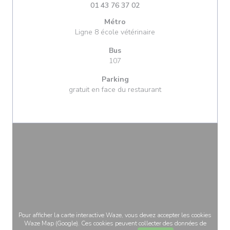
01 43 76 37 02
Métro
Ligne 8 école vétérinaire
Bus
107
Parking
gratuit en face du restaurant
Pour afficher la carte interactive Waze, vous devez accepter les cookies
Waze Map (Google). Ces cookies peuvent collecter des données de