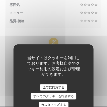
雰囲気
メニュー
品質-価格
100% 証明された評価
当サイトはクッキーを利用し
予約をしたお客様のみが評価できます
ております。お客様自身でク
ッキー利用の設定および管理
ができます。
顧客の評価
LE PAVILLON BLEU
全てに同意する
1
すべてのクッキーを拒否する
カスタマイズする